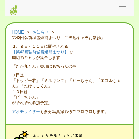
ナ
ビ
ゲ
ー
シ
HOME
>
お知らせ
>
ョ
第43回弘前城雪燈籠まつり「ご当地キャラお散歩」
ン
２月８日～１１日に開催される
の
【第43回弘前城雪燈籠まつり】
で
切
周辺のキャラが集合します。
替
「たか丸くん」参加はもちろんの事
９日は
「ドッピー君」「ミルキング」「ピーちゃん」「エコルちゃ
ん」「たけっこくん」
１０日は
「ピーちゃん」
がそれぞれ参加予定。
アオモライザー
も多分写真撮影係でウロウロします。